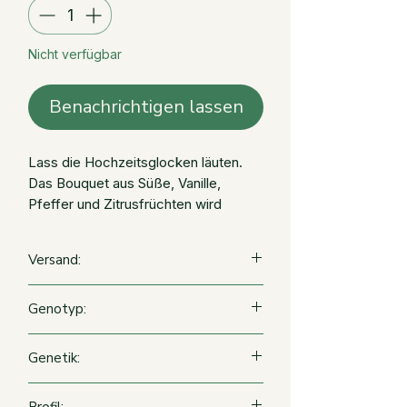
Nicht verfügbar
Benachrichtigen lassen
Lass die Hochzeitsglocken läuten.
Das Bouquet aus Süße, Vanille,
Pfeffer und Zitrusfrüchten wird
deinen Partner entzücken.
Versand:
Versand ab
insgesamt 3 Stück
(es
Genotyp:
können auch 3 verschiedene Pflanzen
je 1 Stück gewählt werden
20% Sativa / 80% Indica (Indica-dominant)
Versand erfolgt nur
Montag bis
Genetik:
Mittwoch
(wegen Pflanzenschutz)
Cherry Pie × Girl Scout Cookies × OG Kush