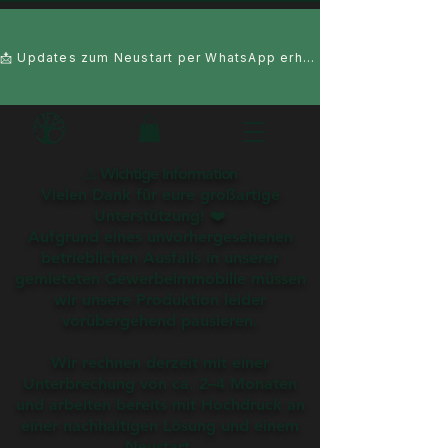
📩 Updates zum Neustart per WhatsApp erhalten
⚠️ Wichtige Information
Vielen Dank für eure großartige
Unterstützung! ❤️
Aufgrund eines unvorhergesehenen
betrieblichen Ausfalls in unserer
gemieteten Gewerbeimmobilie müssen
wir unsere Produktion leider
vorübergehend pausieren.
Wir rechnen derzeit mit einer
Unterbrechung von ca. 2–4 Monaten
und arbeiten bereits mit Hochdruck an
einer nachhaltigen Lösung und einem
Neustart.