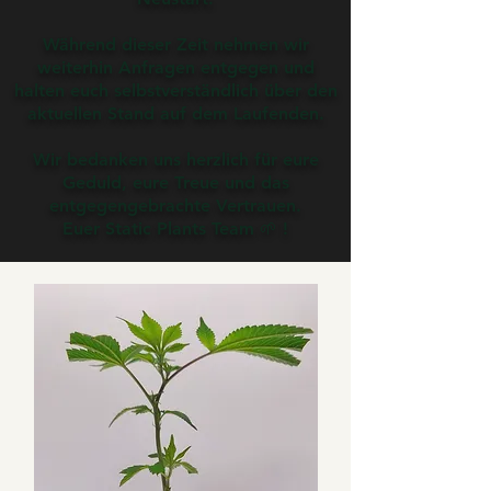
Während dieser Zeit nehmen wir
weiterhin Anfragen entgegen und
halten euch selbstverständlich über den
aktuellen Stand auf dem Laufenden.
Wir bedanken uns herzlich für eure
Geduld, eure Treue und das
entgegengebrachte Vertrauen.
Euer Static Plants Team 🌱
!